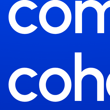
com
coh