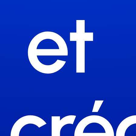
et 
cré